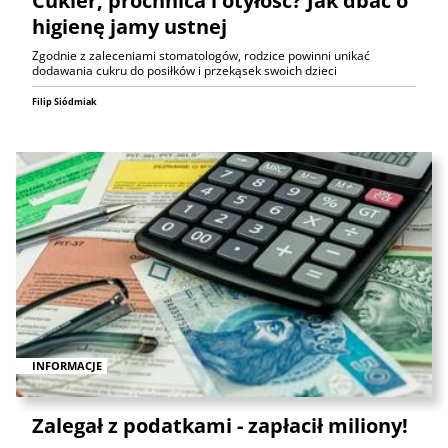
Cukier, próchnica i otyłość? Jak dbać o
higienę jamy ustnej
Zgodnie z zaleceniami stomatologów, rodzice powinni unikać
dodawania cukru do posiłków i przekąsek swoich dzieci
Filip Siódmiak
INFORMACJE
Zalegał z podatkami - zapłacił miliony!