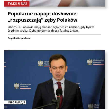
TYLKO U NAS
Popularne napoje dosłownie
„rozpuszczają” zęby Polaków
Obecni 30-latkowie mają słabsze zęby niż ich rodzice, gdy byli w
średnim wieku. Cicha epidemia zbiera fatalne żniwo.
Zespół wGospodarce
INFORMACJE