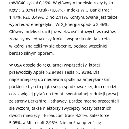
mWIG40 zyskał 0,19%. W głównym indeksie rosły tylko
Kęty (+2,83%) i Kruk (+0,67%). Indeks WIG_Banki tracił
1,47%, PZU 3,49%, Dino 2,11%. Kontynuowana jest także
wyprzedaż energetyki – WIG_Energia spadł o 2,46%.
Główny indeks stracił już większość lutowych wzrostów,
zobaczymy jednak czy funkcji wsparcia nie da strefa,
w której znaleźliśmy się obecnie, będąca wcześniej
bardzo silnym oporem.
W USA doszło do regularnej wyprzedaży, której
przewodziły Apple (-2,84%) i Tesla (-3,93%). Dla
najcenniejszej do niedawna spółki na amerykańskim
parkiecie była to piąta sesja spadkowa z rzędu, co rodzi
coraz więcej pytań na temat ewentualnej redukcji pozycji
ze strony Berkshire Hathaway. Bardzo mocno przeceniali
się wczoraj także niektórzy zwycięzcy hossy ostatnich
dwóch miesięcy – Broadcom tracił 4,24%, Salesforce
5,05%, a Microsoft 2,96%. Nie można oprzeć się