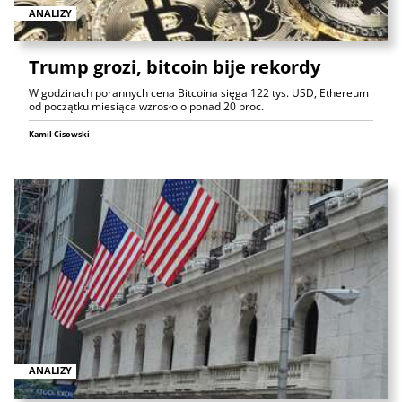
ANALIZY
Trump grozi, bitcoin bije rekordy
W godzinach porannych cena Bitcoina sięga 122 tys. USD, Ethereum
od początku miesiąca wzrosło o ponad 20 proc.
Kamil Cisowski
ANALIZY