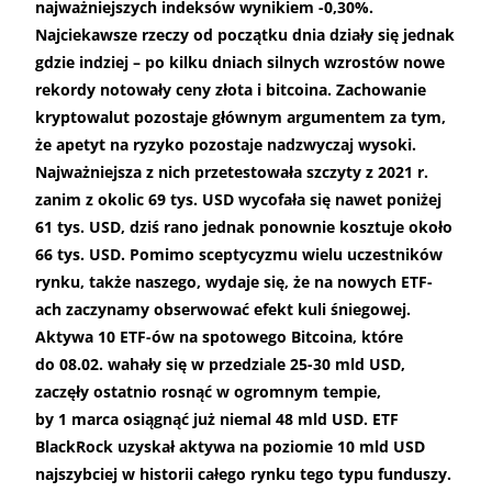
najważniejszych indeksów wynikiem -0,30%.
Najciekawsze rzeczy od początku dnia działy się jednak
gdzie indziej – po kilku dniach silnych wzrostów nowe
rekordy notowały ceny złota i bitcoina. Zachowanie
kryptowalut pozostaje głównym argumentem za tym,
że apetyt na ryzyko pozostaje nadzwyczaj wysoki.
Najważniejsza z nich przetestowała szczyty z 2021 r.
zanim z okolic 69 tys. USD wycofała się nawet poniżej
61 tys. USD, dziś rano jednak ponownie kosztuje około
66 tys. USD. Pomimo sceptycyzmu wielu uczestników
rynku, także naszego, wydaje się, że na nowych ETF-
ach zaczynamy obserwować efekt kuli śniegowej.
Aktywa 10 ETF-ów na spotowego Bitcoina, które
do 08.02. wahały się w przedziale 25-30 mld USD,
zaczęły ostatnio rosnąć w ogromnym tempie,
by 1 marca osiągnąć już niemal 48 mld USD. ETF
BlackRock uzyskał aktywa na poziomie 10 mld USD
najszybciej w historii całego rynku tego typu funduszy.