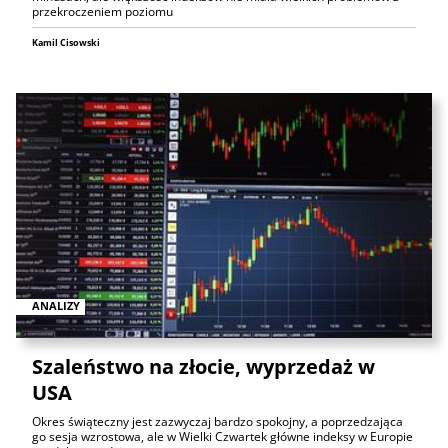
przekroczeniem poziomu
Kamil Cisowski
ANALIZY
Szaleństwo na złocie, wyprzedaż w
USA
Okres świąteczny jest zazwyczaj bardzo spokojny, a poprzedzająca
go sesja wzrostowa, ale w Wielki Czwartek główne indeksy w Europie