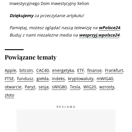
Inwestycyjnego Dom Inwestycyjny Xelion
Dziękujemy
za przeczytanie artykułu!
Pamiętaj, możesz oglądać naszą telewizję na
wPolsce24
.
Buduj z nami niezależne media na
wesprzyj.wpolsce24
.
Powiązane tematy
Apple
bitcoin
CAC40
energetyka
ETF
finanse
Frankfurt
FTSE
fundusz
giełda
indeks
kryptowaluty
mWIG40
otwarcie
Paryż
sesja
sWIG80
Tesla
WIG20
wzrosty
złoto