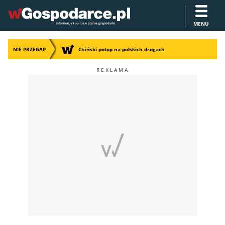
MENU
NIE PRZEGAP
Chiński potop na polskich drogach