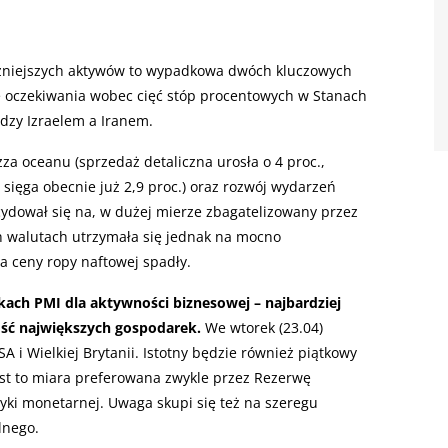
czniejszych aktywów to wypadkowa dwóch kluczowych
ię oczekiwania wobec cięć stóp procentowych w Stanach
dzy Izraelem a Iranem.
zza oceanu (sprzedaż detaliczna urosła o 4 proc.,
sięga obecnie już 2,9 proc.) oraz rozwój wydarzeń
ecydował się na, w dużej mierze zbagatelizowany przez
h walutach utrzymała się jednak na mocno
a ceny ropy naftowej spadły.
ach PMI dla aktywności biznesowej – najbardziej
ść największych gospodarek.
We wtorek (23.04)
 i Wielkiej Brytanii. Istotny będzie również piątkowy
 jest to miara preferowana zwykle przez Rezerwę
tyki monetarnej. Uwaga skupi się też na szeregu
lnego.