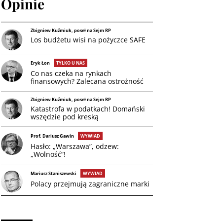
Opinie
Zbigniew Kuźmiuk, poseł na Sejm RP
Los budżetu wisi na pożyczce SAFE
Eryk Łon
TYLKO U NAS
Co nas czeka na rynkach
finansowych? Zalecana ostrożność
Zbigniew Kuźmiuk, poseł na Sejm RP
Katastrofa w podatkach! Domański
wszędzie pod kreską
Prof. Dariusz Gawin
WYWIAD
Hasło: „Warszawa”, odzew:
„Wolność”!
Mariusz Staniszewski
WYWIAD
Polacy przejmują zagraniczne marki