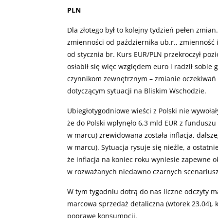
PLN
Dla złotego był to kolejny tydzień pełen zmia
zmienności od października ub.r., zmienność
od stycznia br. Kurs EUR/PLN przekroczył pozio
osłabił się więc względem euro i radził sobie 
czynnikom zewnętrznym – zmianie oczekiwań 
dotyczącym sytuacji na Bliskim Wschodzie.
Ubiegłotygodniowe wieści z Polski nie wywoła
że do Polski wpłynęło 6,3 mld EUR z funduszu
w marcu) zrewidowana została inflacja, dalsze
w marcu). Sytuacja rysuje się nieźle, a ostatn
że inflacja na koniec roku wyniesie zapewne ok.
w rozważanych niedawno czarnych scenariusz
W tym tygodniu dotrą do nas liczne odczyty 
marcowa sprzedaż detaliczna (wtorek 23.04),
poprawę konsumpcji.