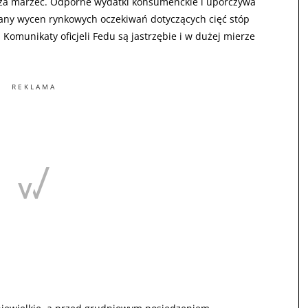
j za marzec. Odporne wydatki konsumenckie i uporczywa
miany wycen rynkowych oczekiwań dotyczących cięć stóp
omunikaty oficjeli Fedu są jastrzębie i w dużej mierze
REKLAMA