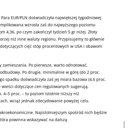
n. Para EUR/PLN doświadczyła największej tygodniowej
 implikowana wzrosła zaś do najwyższego poziomu
m 4,36, po czym zakończył tydzień 5 gr niżej. Złoty
gorzej niż inne waluty regionu. Przypisujemy to głównie
dotyczących cięć stóp procentowych w USA i obawom
ły zamieszania. Po pierwsze, warto odnotować,
 odbudowy. Po drugie, minimalnie w górę (do 2 proc.
go spadku doświadczyła zaś jej miara bazowa (4,6 proc.
ie wieści dotyczące cen regulowanych sugerują,
 4–5 proc. – to poziom istotnie niższy niż
ach, wciąż jednak zdecydowanie powyżej celu.
makroekonomiczne. Najistotniejszym spośród nich będzie
 która powinna wskazywać na dalszą