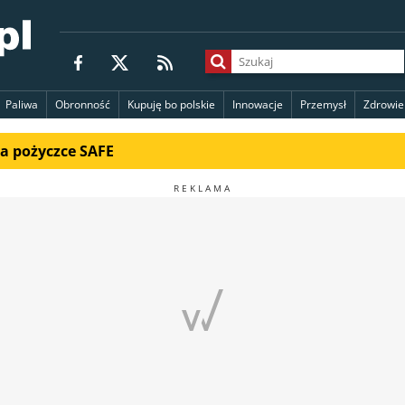
Paliwa
Obronność
Kupuję bo polskie
Innowacje
Przemysł
Zdrowie
na pożyczce SAFE