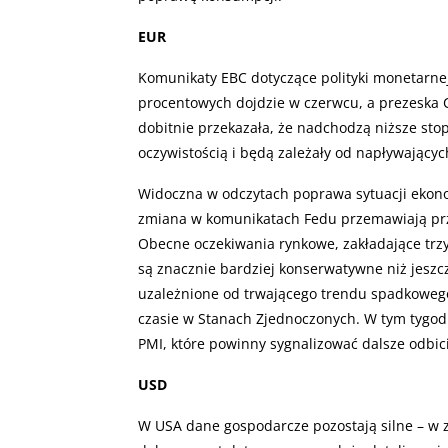
EUR
Komunikaty EBC dotyczące polityki monetarnej 
procentowych dojdzie w czerwcu, a prezeska 
dobitnie przekazała, że nadchodzą niższe st
oczywistością i będą zależały od napływający
Widoczna w odczytach poprawa sytuacji ekonom
zmiana w komunikatach Fedu przemawiają prz
Obecne oczekiwania rynkowe, zakładające trz
są znacznie bardziej konserwatywne niż jeszcz
uzależnione od trwającego trendu spadkowego i
czasie w Stanach Zjednoczonych. W tym tygod
PMI, które powinny sygnalizować dalsze odbic
USD
W USA dane gospodarcze pozostają silne – w