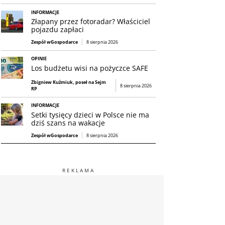
INFORMACJE
Złapany przez fotoradar? Właściciel
pojazdu zapłaci
Zespół wGospodarce
8 sierpnia 2026
OPINIE
Los budżetu wisi na pożyczce SAFE
Zbigniew Kuźmiuk, poseł na Sejm
8 sierpnia 2026
RP
INFORMACJE
Setki tysięcy dzieci w Polsce nie ma
dziś szans na wakacje
Zespół wGospodarce
8 sierpnia 2026