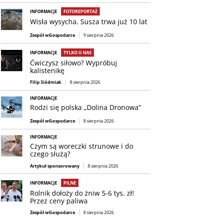
INFORMACJE
FOTOREPORTAŻ
Wisła wysycha. Susza trwa już 10 lat
Zespół wGospodarce
9 sierpnia 2026
INFORMACJE
TYLKO U NAS
Ćwiczysz siłowo? Wypróbuj
kalistenikę
Filip Siódmiak
8 sierpnia 2026
INFORMACJE
Rodzi się polska „Dolina Dronowa”
Zespół wGospodarce
8 sierpnia 2026
INFORMACJE
Czym są woreczki strunowe i do
czego służą?
Artykuł sponsorowany
8 sierpnia 2026
INFORMACJE
PILNE
Rolnik dołoży do żniw 5-6 tys. zł!
Przez ceny paliwa
Zespół wGospodarce
8 sierpnia 2026