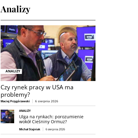
Analizy
ANALIZY
Czy rynek pracy w USA ma
problemy?
6 sierpnia 2026
Maciej Przygórzewski
ANALIZY
Ulga na rynkach: porozumienie
wokół Cieśniny Ormuz?
Michał Stajniak
6 sierpnia 2026