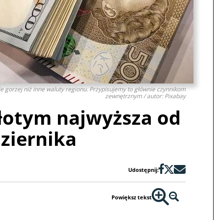
bie gorzej niż inne waluty regionu. Przypisujemy to głównie czynnikom
zewnętrznym / autor: Pixabay
łotym najwyższa od
ziernika
Udostępnij:
Powiększ tekst