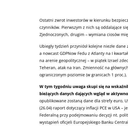
Ostatni zwrot inwestorów w kierunku bezpie
czynników. Pierwszym z nich są oddalające s
Zjednoczonych, drugim – wymiana ciosów mię
Ubiegły tydzień przyniósł kolejne niezłe dane 
a nowcast GDPNow Fedu z Atlanty na I kwartał 
na arenie geopolitycznej – w piątek Izrael zd
Teheran, atak na Iran. Zmienność na głównyc
ograniczonym poziomie (w granicach 1 proc.), 
W tym tygodniu uwaga skupi się na wskaźnik
bieżących danych dających wgląd w aktywno
opublikowane zostaną dane dla strefy euro, USA
(26.04) raport dotyczący inflacji PCE w USA –
Federalną przy podejmowaniu decyzji nt. poli
wystąpień oficjeli Europejskiego Banku Centra