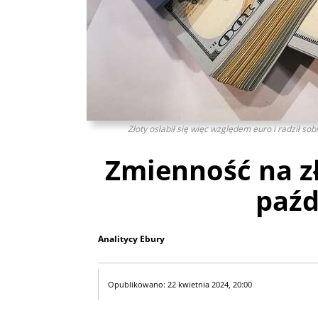
Złoty osłabił się więc względem euro i radził so
Zmienność na z
paźd
Analitycy Ebury
Opublikowano: 22 kwietnia 2024, 20:00