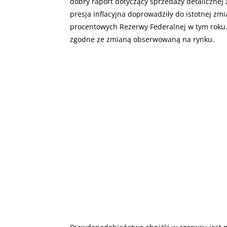
dobry raport dotyczący sprzedaży detaliczne
presja inflacyjna doprowadziły do istotnej z
procentowych Rezerwy Federalnej w tym roku. K
zgodne ze zmianą obserwowaną na rynku.