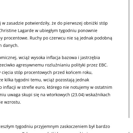
w zasadzie potwierdziły, że do pierwszej obniżki stóp
Christine Lagarde w ubiegłym tygodniu ponownie
opy procentowe. Ruchy po czerwcu nie są jednak podobną
ch danych.
icznej, wciąż wysoka inflacja bazowa i jastrzębia
eciwko agresywnemu rozluźnianiu polityki przez EBC.
y cięcia stóp procentowych przed końcem roku,
e kilka tygodni temu, wciąż pozostają jednak
nflacji w strefie euro, którego nie notujemy w ostatnim
niu uwaga skupi się na wtorkowych (23.04) wskaźnikach
ie wzrostu.
 zeszłym tygodniu przyjemnym zaskoczeniem był bardzo