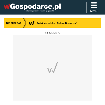
MENU
NIE PRZEGAP
Rodzi się polska „Dolina Dronowa”