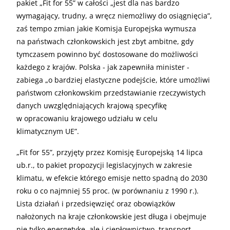
pakiet „Fit for 55” w całości „jest dla nas bardzo
wymagający, trudny, a wręcz niemożliwy do osiągnięcia”,
zaś tempo zmian jakie Komisja Europejska wymusza
na państwach członkowskich jest zbyt ambitne, gdy
tymczasem powinno być dostosowane do możliwości
każdego z krajów. Polska - jak zapewniła minister -
zabiega „o bardziej elastyczne podejście, które umożliwi
państwom członkowskim przedstawianie rzeczywistych
danych uwzględniających krajową specyfikę
w opracowaniu krajowego udziału w celu
klimatycznym UE”.
„Fit for 55”, przyjęty przez Komisję Europejską 14 lipca
ub.r., to pakiet propozycji legislacyjnych w zakresie
klimatu, w efekcie którego emisje netto spadną do 2030
roku o co najmniej 55 proc. (w porównaniu z 1990 r.).
Lista działań i przedsięwzięć oraz obowiązków
nałożonych na kraje członkowskie jest długa i obejmuje
nie tylko energetykę, ale i ciepłownictwo, transport