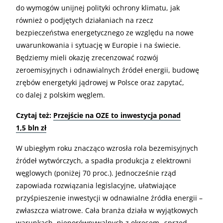
do wymogów unijnej polityki ochrony klimatu, jak
również o podjętych działaniach na rzecz
bezpieczeństwa energetycznego ze względu na nowe
uwarunkowania i sytuację w Europie i na świecie.
Będziemy mieli okazję zrecenzować rozwój
zeroemisyjnych i odnawialnych źródeł energii, budowę
zrębów energetyki jądrowej w Polsce oraz zapytać,
co dalej z polskim węglem.
Czytaj też:
Przejście na OZE to inwestycja ponad
1,5 bln zł
W ubiegłym roku znacząco wzrosła rola bezemisyjnych
źródeł wytwórczych, a spadła produkcja z elektrowni
węglowych (poniżej 70 proc.). Jednocześnie rząd
zapowiada rozwiązania legislacyjne, ułatwiające
przyśpieszenie inwestycji w odnawialne źródła energii –
zwłaszcza wiatrowe. Cała branża działa w wyjątkowych
warunkach, nieporównywalnych z okresem „sprzed