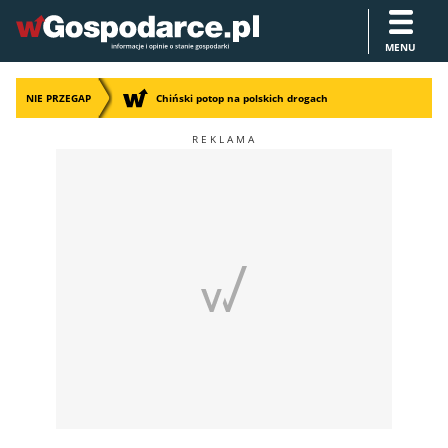
MENU
NIE PRZEGAP
Chiński potop na polskich drogach