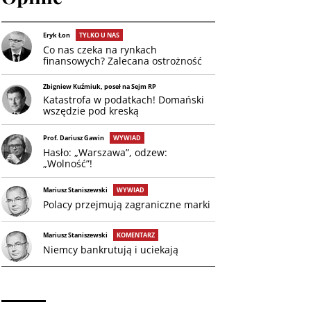
Eryk Łon
TYLKO U NAS
Co nas czeka na rynkach
finansowych? Zalecana ostrożność
Zbigniew Kuźmiuk, poseł na Sejm RP
Katastrofa w podatkach! Domański
wszędzie pod kreską
Prof. Dariusz Gawin
WYWIAD
Hasło: „Warszawa”, odzew:
„Wolność”!
Mariusz Staniszewski
WYWIAD
Polacy przejmują zagraniczne marki
Mariusz Staniszewski
KOMENTARZ
Niemcy bankrutują i uciekają