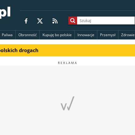
Paliwa
Obronność
Kupuję bo polskie
Innowacje
Przemysł
Zdrowie
polskich drogach