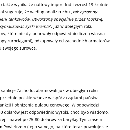
o także wynika że naftowy import Indii wzrósł 13-krotnie
l sugeruje, że według analiz ruchu „
tak ogromny
ieni tankowców, utworzoną specjalnie przez Moskwę,
aksymalizować zyski Kremla
”. Już w ubiegłym roku
irmy, które nie dysponowały odpowiednio liczną własną
uropy rurociągami), odkupowały od zachodnich armatorów
zu swojego surowca.
e sankcje Zachodu, alarmowali już w ubiegłym roku
poprzednie polskie władze wespół z rządami państw
sankcji i obniżenia pułapu cenowego. W odpowiedzi
60 dolarów jest odpowiednio wysoki, choć było wiadomo,
ożej – nawet po 75-80 dolarów za baryłkę. Tymczasem
 Powietrzem (tego samego, na które teraz powołuje się