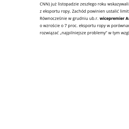
CNN) już listopadzie zeszłego roku wskazywal
z eksportu ropy, Zachód powinien ustalić limi
Równocześnie w grudniu ub.r.
wicepremier A
o wzroście o 7 proc. eksportu ropy w porównan
rozwiązać „najpilniejsze problemy” w tym wzg