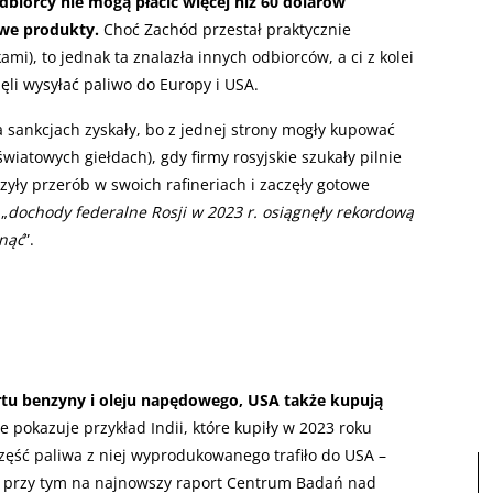
dbiorcy nie mogą płacić więcej niż 60 dolarów
owe produkty.
Choć Zachód przestał praktycznie
ami), to jednak ta znalazła innych odbiorców, a ci z kolei
ęli wysyłać paliwo do Europy i USA.
na sankcjach zyskały, bo z jednej strony mogły kupować
atowych giełdach), gdy firmy rosyjskie szukały pilnie
zyły przerób w swoich rafineriach i zaczęły gotowe
 „
dochody federalne Rosji w 2023 r. osiągnęły rekordową
snąć
”.
tu benzyny i oleju napędowego, USA także kupują
ie pokazuje przykład Indii, które kupiły w 2023 roku
zęść paliwa z niej wyprodukowanego trafiło do USA –
ę przy tym na najnowszy raport Centrum Badań nad