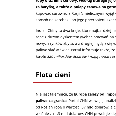
ropy oraz limit cenowy, według którego jej o
za baryłkę, a także o pułapy cenowe na got
kupować surowiec z Rosji (z nielicznymi wyjątk
sposób na zarobek i po jego przerobieniu zacz
Indie i Chiny to dwa kraje, które najbardziej 
ropę z dużym dyskontem (wobec notowań na świ
nowych rynków zbytu, a z drugiej – gdy zwięks
paliwo słać w świat. Portal informuje także, że
kwotę 320 miliardów dolarów i mają nadal ro
Flota cieni
Nie jest tajemnicą, że
Europa zależy od impor
paliwo za granicą
. Portal CNN w swojej analiz
od Rosjan ropę o wartości 37 mld dolarów, a c
właśnie za 1,3 mld dolarów. CNN powołuje si