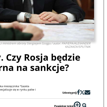
e z ministrem obrony Siergiejem Szojgu / autor: PAP/EPA/ALEXANDER
KAZAKOV/SPUTNIK
. Czy Rosja będzie
rna na sankcje?
ka miesięcznika "Gazeta
cjalizuje się w rynku paliw i
Udostępnij:
Powiększ tekst