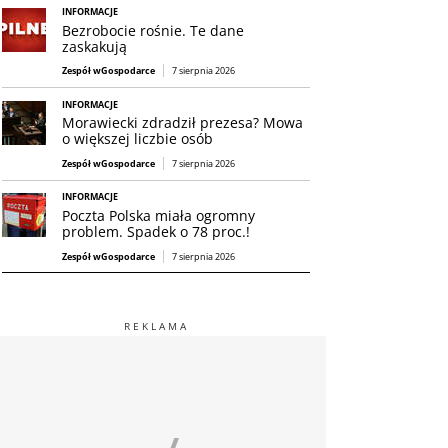
INFORMACJE
Bezrobocie rośnie. Te dane
zaskakują
Zespół wGospodarce
7 sierpnia 2026
INFORMACJE
Morawiecki zdradził prezesa? Mowa
o większej liczbie osób
Zespół wGospodarce
7 sierpnia 2026
INFORMACJE
Poczta Polska miała ogromny
problem. Spadek o 78 proc.!
Zespół wGospodarce
7 sierpnia 2026