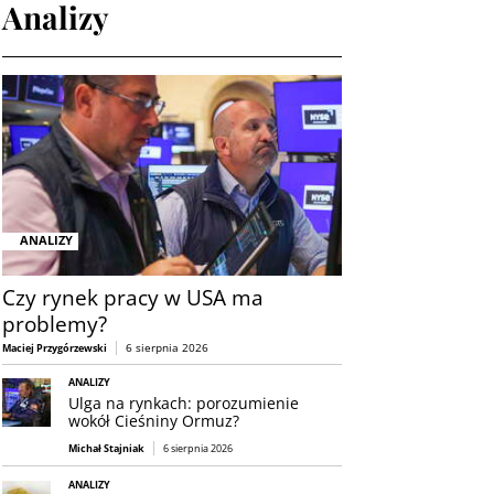
Analizy
ANALIZY
Czy rynek pracy w USA ma
problemy?
6 sierpnia 2026
Maciej Przygórzewski
ANALIZY
Ulga na rynkach: porozumienie
wokół Cieśniny Ormuz?
Michał Stajniak
6 sierpnia 2026
ANALIZY