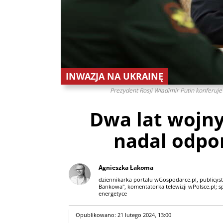
INWAZJA NA UKRAINĘ
Prezydent Rosji Władimir Putin konferuj
Dwa lat wojny
nadal odpo
Agnieszka Łakoma
dziennikarka portalu wGospodarce.pl, publicyst
Bankowa", komentatorka telewizji wPolsce.pl; spe
energetyce
Opublikowano: 21 lutego 2024, 13:00