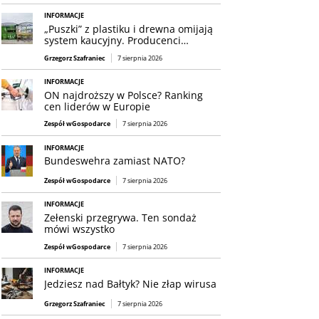
INFORMACJE
„Puszki” z plastiku i drewna omijają
system kaucyjny. Producenci…
Grzegorz Szafraniec
7 sierpnia 2026
INFORMACJE
ON najdroższy w Polsce? Ranking
cen liderów w Europie
Zespół wGospodarce
7 sierpnia 2026
INFORMACJE
Bundeswehra zamiast NATO?
Zespół wGospodarce
7 sierpnia 2026
INFORMACJE
Zełenski przegrywa. Ten sondaż
mówi wszystko
Zespół wGospodarce
7 sierpnia 2026
INFORMACJE
Jedziesz nad Bałtyk? Nie złap wirusa
Grzegorz Szafraniec
7 sierpnia 2026