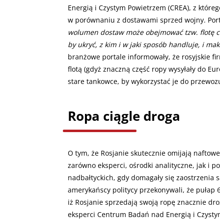
Energią i Czystym Powietrzem (CREA), z któreg
w porównaniu z dostawami sprzed wojny. Porta
wolumen dostaw może obejmować tzw. flotę c
by ukryć, z kim i w jaki sposób handluje, i m
branżowe portale informowały, że rosyjskie f
flotą (gdyż znaczną część ropy wysyłały do E
stare tankowce, by wykorzystać je do przewo
Ropa ciągle droga
O tym, że Rosjanie skutecznie omijają naftow
zarówno eksperci, ośrodki analityczne, jak i 
nadbałtyckich, gdy domagały się zaostrzenia 
amerykańscy politycy przekonywali, że pułap 
iż Rosjanie sprzedają swoją ropę znacznie dr
eksperci Centrum Badań nad Energią i Czystym