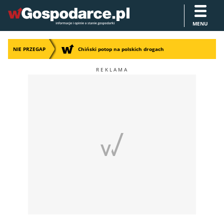
MENU
NIE PRZEGAP
Chiński potop na polskich drogach