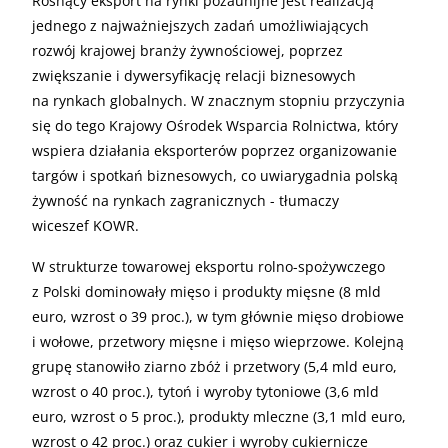
Rosnący eksport na rynki pozaunijne jest realizacją
jednego z najważniejszych zadań umożliwiających
rozwój krajowej branży żywnościowej, poprzez
zwiększanie i dywersyfikację relacji biznesowych
na rynkach globalnych. W znacznym stopniu przyczynia
się do tego Krajowy Ośrodek Wsparcia Rolnictwa, który
wspiera działania eksporterów poprzez organizowanie
targów i spotkań biznesowych, co uwiarygadnia polską
żywność na rynkach zagranicznych - tłumaczy
wiceszef KOWR.
W strukturze towarowej eksportu rolno-spożywczego
z Polski dominowały mięso i produkty mięsne (8 mld
euro, wzrost o 39 proc.), w tym głównie mięso drobiowe
i wołowe, przetwory mięsne i mięso wieprzowe. Kolejną
grupę stanowiło ziarno zbóż i przetwory (5,4 mld euro,
wzrost o 40 proc.), tytoń i wyroby tytoniowe (3,6 mld
euro, wzrost o 5 proc.), produkty mleczne (3,1 mld euro,
wzrost o 42 proc.) oraz cukier i wyroby cukiernicze