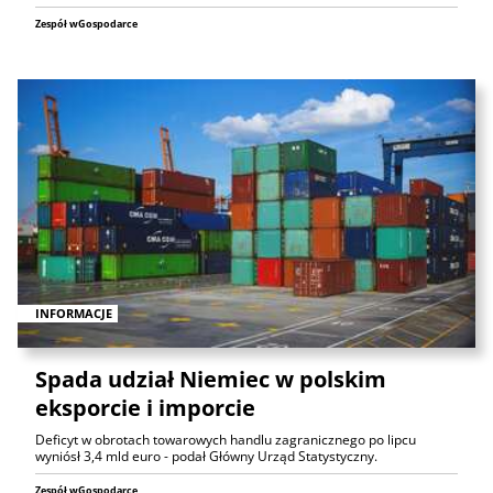
Zespół wGospodarce
INFORMACJE
Spada udział Niemiec w polskim
eksporcie i imporcie
Deficyt w obrotach towarowych handlu zagranicznego po lipcu
wyniósł 3,4 mld euro - podał Główny Urząd Statystyczny.
Zespół wGospodarce