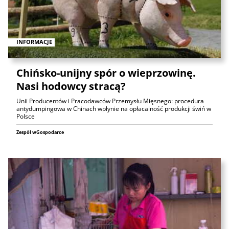
INFORMACJE
Chińsko-unijny spór o wieprzowinę.
Nasi hodowcy stracą?
Unii Producentów i Pracodawców Przemysłu Mięsnego: procedura
antydumpingowa w Chinach wpłynie na opłacalność produkcji świń w
Polsce
Zespół wGospodarce