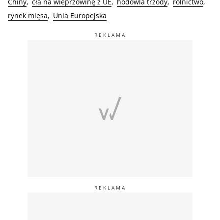
Chiny
cła na wieprzowinę z UE
hodowla trzody
rolnictwo
rynek mięsa
Unia Europejska