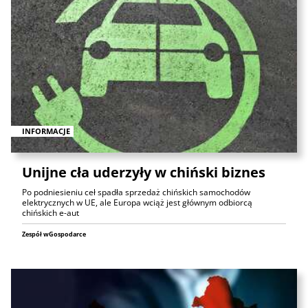
INFORMACJE
Unijne cła uderzyły w chiński biznes
Po podniesieniu ceł spadła sprzedaż chińskich samochodów
elektrycznych w UE, ale Europa wciąż jest głównym odbiorcą
chińskich e-aut
Zespół wGospodarce