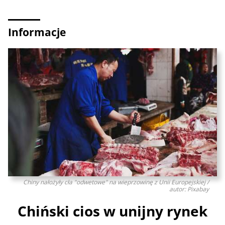
Informacje
Chiny nałożyły cła "odwetowe" na wieprzowinę z Unii Europejskiej /
autor: Pixabay
Chiński cios w unijny rynek