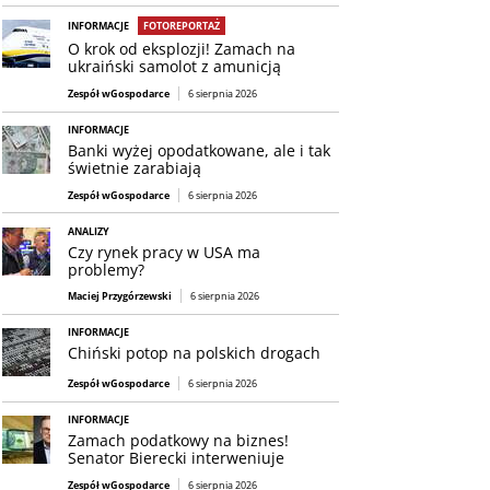
INFORMACJE
FOTOREPORTAŻ
O krok od eksplozji! Zamach na
ukraiński samolot z amunicją
Zespół wGospodarce
6 sierpnia 2026
INFORMACJE
Banki wyżej opodatkowane, ale i tak
świetnie zarabiają
Zespół wGospodarce
6 sierpnia 2026
ANALIZY
Czy rynek pracy w USA ma
problemy?
Maciej Przygórzewski
6 sierpnia 2026
INFORMACJE
Chiński potop na polskich drogach
Zespół wGospodarce
6 sierpnia 2026
INFORMACJE
Zamach podatkowy na biznes!
Senator Bierecki interweniuje
Zespół wGospodarce
6 sierpnia 2026