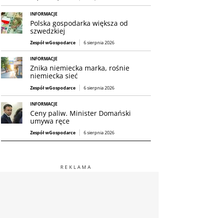
INFORMACJE
Polska gospodarka większa od
szwedzkiej
Zespół wGospodarce
6 sierpnia 2026
INFORMACJE
Znika niemiecka marka, rośnie
niemiecka sieć
Zespół wGospodarce
6 sierpnia 2026
INFORMACJE
Ceny paliw. Minister Domański
umywa ręce
Zespół wGospodarce
6 sierpnia 2026