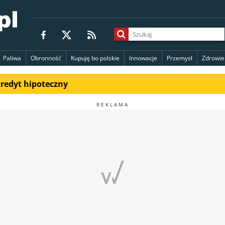
Paliwa
Obronność
Kupuję bo polskie
Innowacje
Przemysł
Zdrowie
kredyt hipoteczny