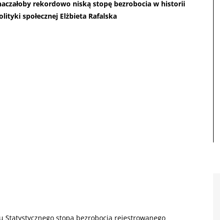
naczałoby rekordowo niską stopę bezrobocia w historii
olityki społecznej Elżbieta Rafalska
Statystycznego stopa bezrobocia rejestrowanego