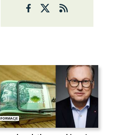
Analizy
ANALIZY
Czy rynek pracy w USA ma
problemy?
6 sierpnia 2026
Maciej Przygórzewski
ANALIZY
Ulga na rynkach: porozumienie
NFORMACJE
wokół Cieśniny Ormuz?
Michał Stajniak
6 sierpnia 2026