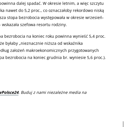
owinna dalej spadać. W okresie letnim, a więc szczytu
a nawet do 5,2 proc., co oznaczałoby rekordowo niską
iższa stopa bezrobocia występowała w okresie wrzesień-
 - wskazała szefowa resortu rodziny.
a bezrobocia na koniec roku powinna wynieść 5,4 proc.
, że byłaby „nieznacznie niższa od wskaźnika
według założeń makroekonomicznych przygotowanych
a bezrobocia na koniec grudnia br. wyniesie 5,6 proc.).
wPolsce24
. Buduj z nami niezależne media na