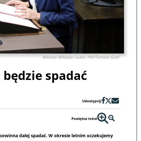
Minister Rafalska / autor: PAP/Tomasz Gzell
 będzie spadać
Udostępnij:
Powiększ tekst
 powinna dalej spadać. W okresie letnim oczekujemy