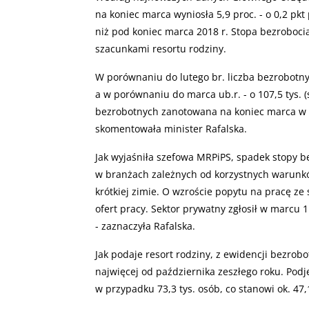
na koniec marca wyniosła 5,9 proc. - o 0,2 pkt
niż pod koniec marca 2018 r. Stopa bezroboci
szacunkami resortu rodziny.
W porównaniu do lutego br. liczba bezrobotnyc
a w porównaniu do marca ub.r. - o 107,5 tys. (s
bezrobotnych zanotowana na koniec marca w ca
skomentowała minister Rafalska.
Jak wyjaśniła szefowa MRPiPS, spadek stopy b
w branżach zależnych od korzystnych warunk
krótkiej zimie. O wzroście popytu na pracę z
ofert pracy. Sektor prywatny zgłosił w marcu 11
- zaznaczyła Rafalska.
Jak podaje resort rodziny, z ewidencji bezrobo
najwięcej od października zeszłego roku. Podj
w przypadku 73,3 tys. osób, co stanowi ok. 47