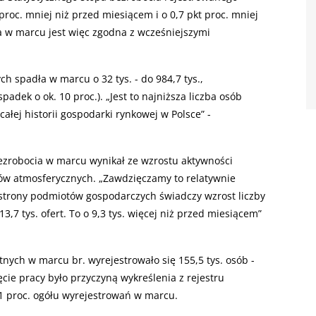
 proc. mniej niż przed miesiącem i o 0,7 pkt proc. mniej
a w marcu jest więc zgodna z wcześniejszymi
h spadła w marcu o 32 tys. - do 984,7 tys.,
padek o ok. 10 proc.). „Jest to najniższa liczba osób
łej historii gospodarki rynkowej w Polsce” -
ezrobocia w marcu wynikał ze wzrostu aktywności
ów atmosferycznych. „Zawdzięczamy to relatywnie
e strony podmiotów gospodarczych świadczy wzrost liczby
3,7 tys. ofert. To o 9,3 tys. więcej niż przed miesiącem”
tnych w marcu br. wyrejestrowało się 155,5 tys. osób -
ęcie pracy było przyczyną wykreślenia z rejestru
,1 proc. ogółu wyrejestrowań w marcu.