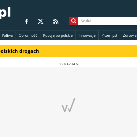
Paliwa
Obronność
Kupuję bo polskie
Innowacje
Przemysł
Zdrowie
polskich drogach