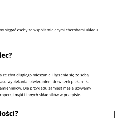
nny sięgać osoby ze współistniejącymi chorobami układu
lec?
a ze zbyt długiego mieszania i łączenia się ze sobą
czasu wypiekania, otwieraniem drzwiczek piekarnika
zamienników. Dla przykładu zamiast masła używamy
oporcji mąki i innych składników w przepisie.
łości?