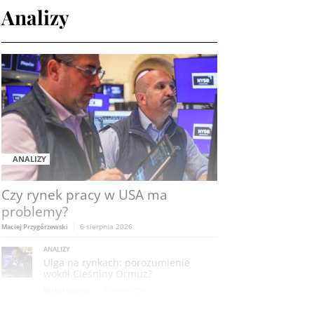
Analizy
ANALIZY
Czy rynek pracy w USA ma
problemy?
6 sierpnia 2026
Maciej Przygórzewski
ANALIZY
Ulga na rynkach: porozumienie
wokół Cieśniny Ormuz?
Michał Stajniak
6 sierpnia 2026
ANALIZY