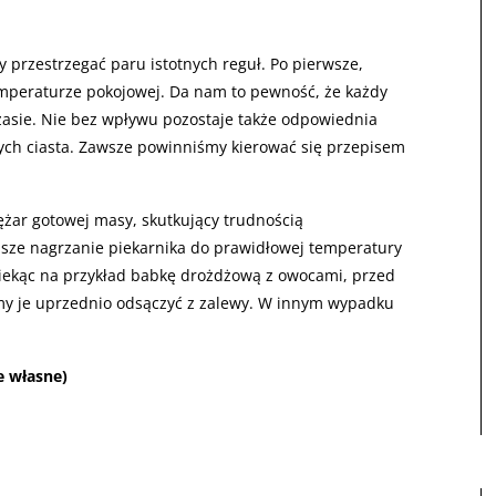
przestrzegać paru istotnych reguł. Po pierwsze,
emperaturze pokojowej. Da nam to pewność, że każdy
zasie. Nie bez wpływu pozostaje także odpowiednia
ch ciasta. Zawsze powinniśmy kierować się przepisem
ężar gotowej masy, skutkujący trudnością
ejsze nagrzanie piekarnika do prawidłowej temperatury
 Piekąc na przykład babkę drożdżową z owocami, przed
my je uprzednio odsączyć z zalewy. W innym wypadku
e własne)