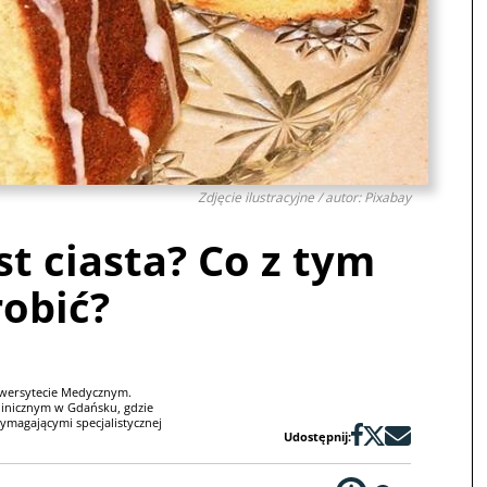
Zdjęcie ilustracyjne / autor: Pixabay
t ciasta? Co z tym
robić?
iwersytecie Medycznym.
linicznym w Gdańsku, gdzie
magającymi specjalistycznej
Udostępnij: