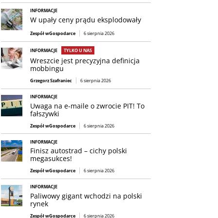
INFORMACJE
W upały ceny prądu eksplodowały
Zespół wGospodarce
6 sierpnia 2026
INFORMACJE
TYLKO U NAS
Wreszcie jest precyzyjna definicja
mobbingu
Grzegorz Szafraniec
6 sierpnia 2026
INFORMACJE
Uwaga na e-maile o zwrocie PIT! To
fałszywki
Zespół wGospodarce
6 sierpnia 2026
INFORMACJE
Finisz autostrad – cichy polski
megasukces!
Zespół wGospodarce
6 sierpnia 2026
INFORMACJE
Paliwowy gigant wchodzi na polski
rynek
Zespół wGospodarce
6 sierpnia 2026