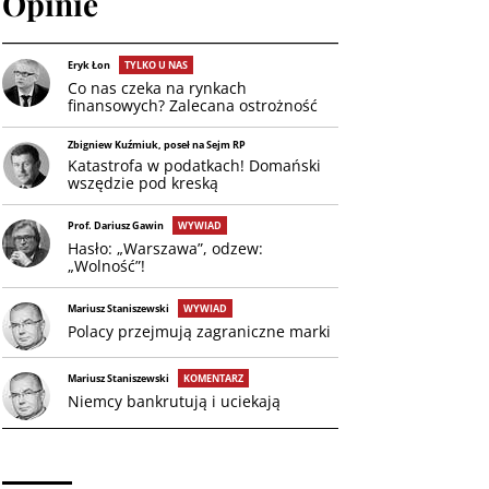
Opinie
Eryk Łon
TYLKO U NAS
Co nas czeka na rynkach
finansowych? Zalecana ostrożność
Zbigniew Kuźmiuk, poseł na Sejm RP
Katastrofa w podatkach! Domański
wszędzie pod kreską
Prof. Dariusz Gawin
WYWIAD
Hasło: „Warszawa”, odzew:
„Wolność”!
Mariusz Staniszewski
WYWIAD
Polacy przejmują zagraniczne marki
Mariusz Staniszewski
KOMENTARZ
Niemcy bankrutują i uciekają