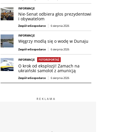
INFORMACJE
Nie-Senat odbiera głos prezydentowi
i obywatelom
Zespół wGospodarce
6 sierpnia 2026
INFORMACJE
Węgrzy modlą się o wodę w Dunaju
Zespół wGospodarce
6 sierpnia 2026
INFORMACJE
FOTOREPORTAŻ
O krok od eksplozji! Zamach na
ukraiński samolot z amunicją
Zespół wGospodarce
6 sierpnia 2026