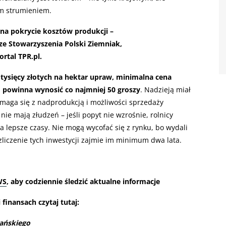
im strumieniem.
 na pokrycie kosztów produkcji –
ze Stowarzyszenia Polski Ziemniak,
rtal TPR.pl.
 tysięcy złotych na hektar upraw, minimalna cena
o powinna wynosić co najmniej 50 groszy
. Nadzieją miał
 zmaga się z nadprodukcją i możliwości sprzedaży
nie mają złudzeń – jeśli popyt nie wzrośnie, rolnicy
lepsze czasy. Nie mogą wycofać się z rynku, bo wydali
zliczenie tych inwestycji zajmie im minimum dwa lata.
WS
, aby codziennie śledzić aktualne informacje
finansach czytaj tutaj:
mańskiego