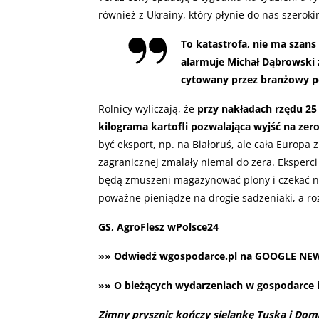
również z Ukrainy, który płynie do nas szerok
To katastrofa, nie ma szans
alarmuje Michał Dąbrowski 
cytowany przez branżowy po
Rolnicy wyliczają, że
przy nakładach rzędu 25
kilograma kartofli pozwalająca wyjść na zer
być eksport, np. na Białoruś, ale cała Europa
zagranicznej zmalały niemal do zera. Eksperci 
będą zmuszeni magazynować plony i czekać na 
poważne pieniądze na drogie sadzeniaki, a ro
GS, AgroFlesz wPolsce24
»» Odwiedź
wgospodarce.pl na GOOGLE NE
»» O bieżących wydarzeniach w gospodarce i 
Zimny prysznic kończy sielankę Tuska i Do