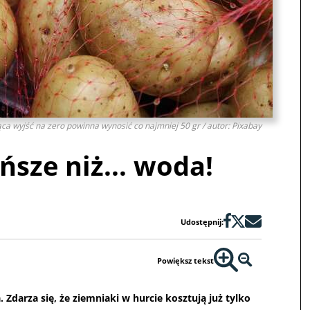
ca wyjść na zero powinna wynosić co najmniej 50 gr / autor: Pixabay
ńsze niż... woda!
Udostępnij:
Powiększ tekst
 Zdarza się, że ziemniaki w hurcie kosztują już tylko