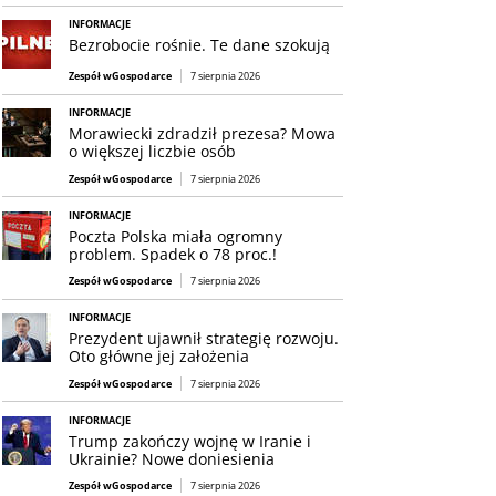
INFORMACJE
Bezrobocie rośnie. Te dane szokują
Zespół wGospodarce
7 sierpnia 2026
INFORMACJE
Morawiecki zdradził prezesa? Mowa
o większej liczbie osób
Zespół wGospodarce
7 sierpnia 2026
INFORMACJE
Poczta Polska miała ogromny
problem. Spadek o 78 proc.!
Zespół wGospodarce
7 sierpnia 2026
INFORMACJE
Prezydent ujawnił strategię rozwoju.
Oto główne jej założenia
Zespół wGospodarce
7 sierpnia 2026
INFORMACJE
Trump zakończy wojnę w Iranie i
Ukrainie? Nowe doniesienia
Zespół wGospodarce
7 sierpnia 2026