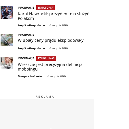
INFORMACJE
TEMAT DNIA
Karol Nawrocki: prezydent ma służyć
Polakom
Zespół wGospodarce
6 sierpnia 2026
INFORMACJE
W upały ceny prądu eksplodowały
Zespół wGospodarce
6 sierpnia 2026
INFORMACJE
TYLKO U NAS
Wreszcie jest precyzyjna definicja
mobbingu
Grzegorz Szafraniec
6 sierpnia 2026