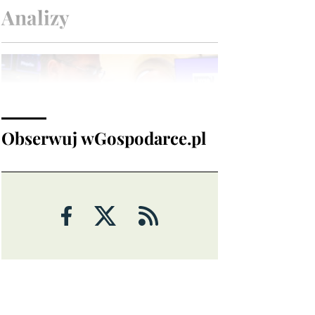
Analizy
Obserwuj wGospodarce.pl
ANALIZY
Czy rynek pracy w USA ma
problemy?
6 sierpnia 2026
Maciej Przygórzewski
ANALIZY
Ulga na rynkach: porozumienie
wokół Cieśniny Ormuz?
Michał Stajniak
6 sierpnia 2026
ANALIZY