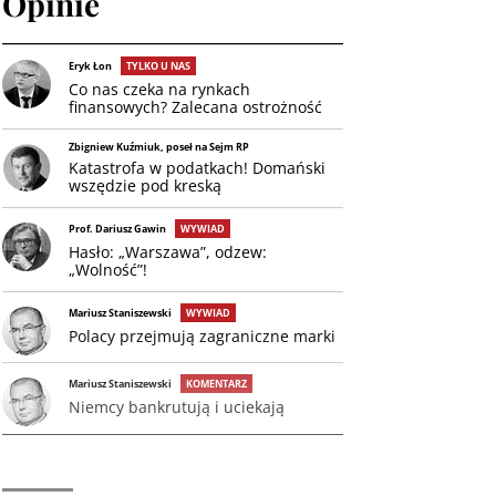
Opinie
Eryk Łon
TYLKO U NAS
Co nas czeka na rynkach
finansowych? Zalecana ostrożność
Zbigniew Kuźmiuk, poseł na Sejm RP
Katastrofa w podatkach! Domański
wszędzie pod kreską
Prof. Dariusz Gawin
WYWIAD
Hasło: „Warszawa”, odzew:
„Wolność”!
Mariusz Staniszewski
WYWIAD
Polacy przejmują zagraniczne marki
Mariusz Staniszewski
KOMENTARZ
Niemcy bankrutują i uciekają