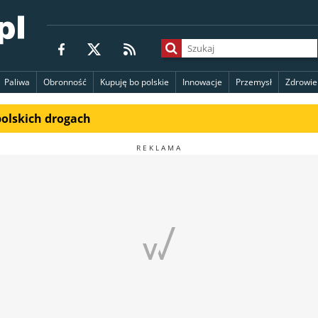
Paliwa
Obronność
Kupuję bo polskie
Innowacje
Przemysł
Zdrowie
polskich drogach