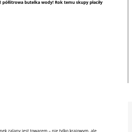
iż półlitrowa butelka wody! Rok temu skupy płaciły
nek zalany jest towarem – nie tylko krajowym, ale