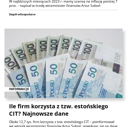
W najbliższych miesiącach 2023 r. mamy szansę na inflację poniżej 7
proc. - napisał w środę wiceminister finansów Artur Soboń
Zespół wGospodarce
INFORMACJE
Ile firm korzysta z tzw. estońskiego
CIT? Najnowsze dane
Około 12,7 tys. firm korzysta z tzw. estońskiego CIT – poinformował
we wtorek wiceminister finansów Artur Soboń, powołując się na dane