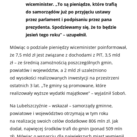
wiceminister. „To są pieniądze, które trafią
do samorządów już po przyjęciu ustawy
przez parlament i podpisaniu przez pana
prezydenta. Spodziewamy się, że to będzie
jesień tego roku” – uzupełnił.
Mówiąc o podziale pieniędzy wiceminister poinformował,
że 7,5 mld zł jest związane z dochodami z PIT, 3,5 mld
zł – ze średnią zamożnością poszczególnych gmin,
powiatów i województw, a 2 mld zł uzależniono
od wysokości realizowanych inwestycji na przestrzeni
ostatnich 3 lat. „Te gminy są promowane, które
realizowały wyższe wydatki majątkowe” – wyjaśnił Soboń.
Na Lubelszczyźnie – wskazał – samorządy gminne,
powiatowe i województwo otrzymają w tym roku
na realizację swoich celów dodatkowe 806 mln zł. Jak
dodał, najwięcej środków trafi do gmin (ponad 509 mln
zł). Mówiąc o wsparciu dla największych miast wymienił