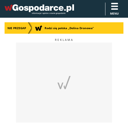
MENU
NIE PRZEGAP
Rodzi się polska „Dolina Dronowa”