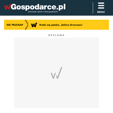
MENU
NIE PRZEGAP
Rodzi się polska „Dolina Dronowa”