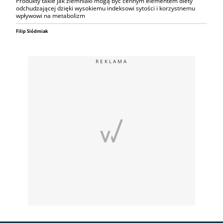
Produkty takie jak ziemniaki mogą być cennym elementem diety
odchudzającej dzięki wysokiemu indeksowi sytości i korzystnemu
wpływowi na metabolizm
Filip Siódmiak
REKLAMA