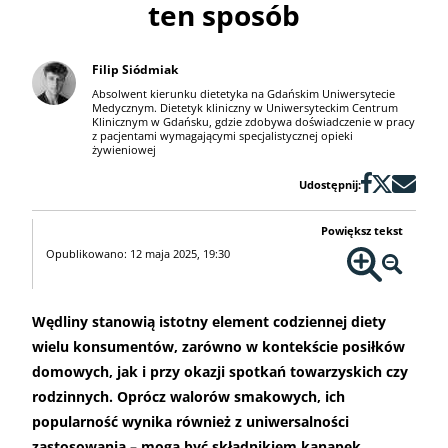
ten sposób
Filip Siódmiak
Absolwent kierunku dietetyka na Gdańskim Uniwersytecie
Medycznym. Dietetyk kliniczny w Uniwersyteckim Centrum
Klinicznym w Gdańsku, gdzie zdobywa doświadczenie w pracy
z pacjentami wymagającymi specjalistycznej opieki
żywieniowej
Udostępnij:
Powiększ tekst
Opublikowano: 12 maja 2025, 19:30
Wędliny stanowią istotny element codziennej diety
wielu konsumentów, zarówno w kontekście posiłków
domowych, jak i przy okazji spotkań towarzyskich czy
rodzinnych. Oprócz walorów smakowych, ich
popularność wynika również z uniwersalności
zastosowania – mogą być składnikiem kanapek,