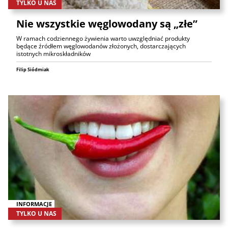
TYLKO U NAS
Nie wszystkie węglowodany są „złe”
W ramach codziennego żywienia warto uwzględniać produkty
będące źródłem węglowodanów złożonych, dostarczających
istotnych mikroskładników
Filip Siódmiak
INFORMACJE
TYLKO U NAS