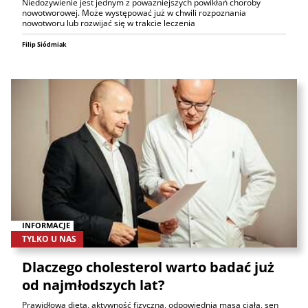
Niedożywienie jest jednym z poważniejszych powikłań choroby
nowotworowej. Może występować już w chwili rozpoznania
nowotworu lub rozwijać się w trakcie leczenia
Filip Siódmiak
INFORMACJE
TYLKO U NAS
Dlaczego cholesterol warto badać już
od najmłodszych lat?
Prawidłowa dieta, aktywność fizyczna, odpowiednia masa ciała, sen