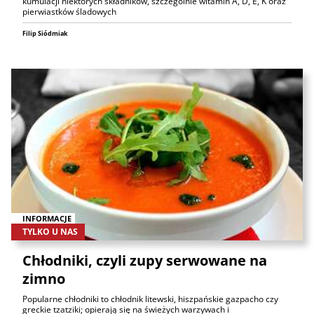
kumulacji niektórych składników, szczególnie witamin A, D, E, K oraz
pierwiastków śladowych
Filip Siódmiak
INFORMACJE
TYLKO U NAS
Chłodniki, czyli zupy serwowane na
zimno
Popularne chłodniki to chłodnik litewski, hiszpańskie gazpacho czy
greckie tzatziki; opierają się na świeżych warzywach i