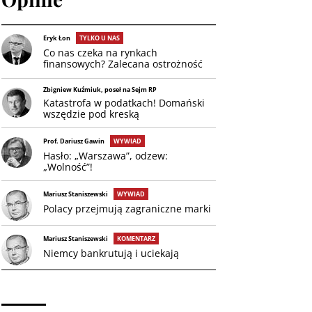
Eryk Łon
TYLKO U NAS
Co nas czeka na rynkach
finansowych? Zalecana ostrożność
Zbigniew Kuźmiuk, poseł na Sejm RP
Katastrofa w podatkach! Domański
wszędzie pod kreską
Prof. Dariusz Gawin
WYWIAD
Hasło: „Warszawa”, odzew:
„Wolność”!
Mariusz Staniszewski
WYWIAD
Polacy przejmują zagraniczne marki
Mariusz Staniszewski
KOMENTARZ
Niemcy bankrutują i uciekają