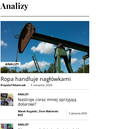
Analizy
ANALIZY
Ropa handluje nagłówkami
5 sierpnia 2026
Krzysztof Adamczak
ANALIZY
Nastroje coraz mniej sprzyjają
dolarowi?
Marek Rogalski, Dom Maklerski
5 sierpnia 2026
BOŚ
ANALIZY