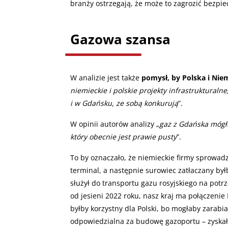
branży ostrzegają, że może to zagrozić bezp
Gazowa szansa
W analizie jest także
pomysł, by Polska i Nie
niemieckie i polskie projekty infrastrukturaln
i w Gdańsku, ze sobą konkurują
”.
W opinii autorów analizy „
gaz z Gdańska mógł
który obecnie jest prawie pusty
”.
To by oznaczało, że niemieckie firmy sprowa
terminal, a następnie surowiec zatłaczany byłb
służył do transportu gazu rosyjskiego na potrz
od jesieni 2022 roku, nasz kraj ma połączenie 
byłby korzystny dla Polski, bo mogłaby zarabi
odpowiedzialna za budowę gazoportu – zyska