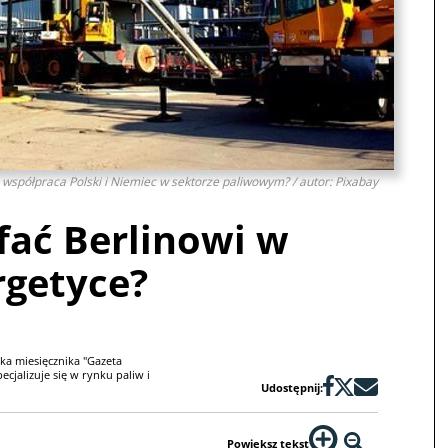
a współpraca Polski i Niemiec w sektorze paliwowym? / autor: Pixabay
fać Berlinowi w
rgetyce?
ka miesięcznika "Gazeta
cjalizuje się w rynku paliw i
Udostępnij:
Powiększ tekst