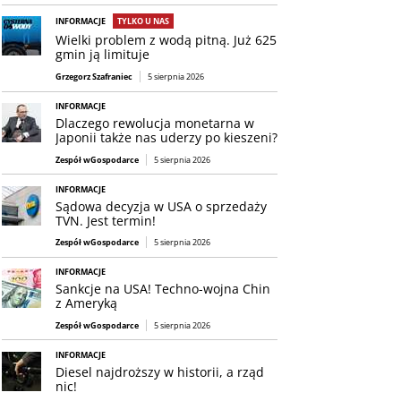
INFORMACJE
TYLKO U NAS
Wielki problem z wodą pitną. Już 625
gmin ją limituje
Grzegorz Szafraniec
5 sierpnia 2026
INFORMACJE
Dlaczego rewolucja monetarna w
Japonii także nas uderzy po kieszeni?
Zespół wGospodarce
5 sierpnia 2026
INFORMACJE
Sądowa decyzja w USA o sprzedaży
TVN. Jest termin!
Zespół wGospodarce
5 sierpnia 2026
INFORMACJE
Sankcje na USA! Techno-wojna Chin
z Ameryką
Zespół wGospodarce
5 sierpnia 2026
INFORMACJE
Diesel najdroższy w historii, a rząd
nic!