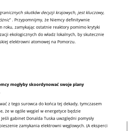
granicznych skutków decyzji krajowych, jest kluczowy,
óżnic
” . Przypomnijmy, że Niemcy definitywnie
m roku, zamykając ostatnie reaktory pomimo krytyki
zacji ekologicznych do władz lokalnych, by skutecznie
skiej elektrowni atomowej na Pomorzu.
iemcy mogłyby skoordynować swoje plany
.
ować z tego surowca do końca tej dekady, tymczasem
e, że w ogóle węgiel w energetyce będzie
 Jeśli gabinet Donalda Tuska uwzględni pomysły
pieszenie zamykania elektrowni węglowych. (A eksperci