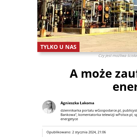
TYLKO U NAS
Czy jest możliwa ścisł
A może zau
ene
Agnieszka Łakoma
dziennikarka portalu wGospodarce.pl, publicyst
Bankowa", komentatorka telewizji wPolsce.pl; spe
energetyce
Opublikowano: 2 stycznia 2024, 21:06