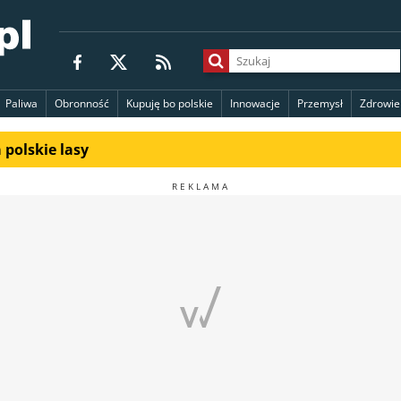
Paliwa
Obronność
Kupuję bo polskie
Innowacje
Przemysł
Zdrowie
polskie lasy