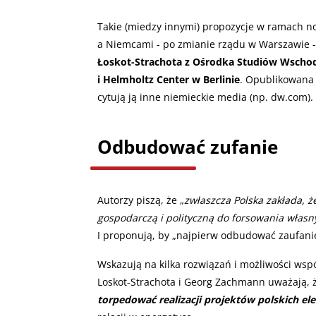
Takie (miedzy innymi) propozycje w ramach no
a Niemcami - po zmianie rządu w Warszawie - z
Łoskot-Strachota z Ośrodka Studiów Wschod
i Helmholtz Center w Berlinie
. Opublikowana 
cytują ją inne niemieckie media (np. dw.com).
Odbudować zufanie
Autorzy piszą, że „
zwłaszcza Polska zakłada, ż
gospodarczą i polityczną do forsowania własny
I proponują, by „najpierw odbudować zaufanie
Wskazują na kilka rozwiązań i możliwości współ
Loskot-Strachota i Georg Zachmann uważają, 
torpedować realizacji projektów polskich el