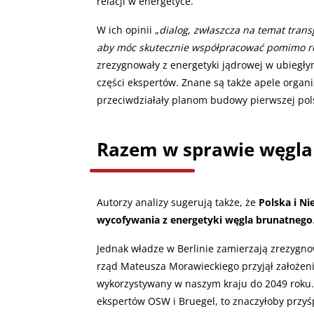
relacji w energetyce.
W ich opinii „
dialog, zwłaszcza na temat trans
aby móc skutecznie współpracować pomimo r
zrezygnowały z energetyki jądrowej w ubiegły
części ekspertów. Znane są także apele organi
przeciwdziałały planom budowy pierwszej pol
Razem w sprawie węgla
Autorzy analizy sugerują także, że
Polska i N
wycofywania z energetyki węgla brunatnego
Jednak władze w Berlinie zamierzają zrezygn
rząd Mateusza Morawieckiego przyjął założeni
wykorzystywany w naszym kraju do 2049 roku.
ekspertów OSW i Bruegel, to znaczyłoby przyś